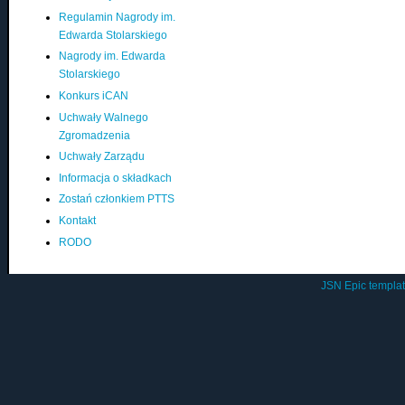
Regulamin Nagrody im.
Edwarda Stolarskiego
Nagrody im. Edwarda
Stolarskiego
Konkurs iCAN
Uchwały Walnego
Zgromadzenia
Uchwały Zarządu
Informacja o składkach
Zostań członkiem PTTS
Kontakt
RODO
JSN Epic templa