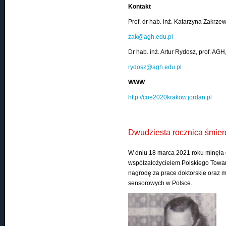
Kontakt
Prof. dr hab. inż. Katarzyna Zakr
zak@agh.edu.pl
Dr hab. inż. Artur Rydosz, prof. 
rydosz@agh.edu.pl
WWW
http://coe2020krakow.jordan.pl
Dwudziesta rocznica śmierc
W dniu 18 marca 2021 roku minęła dw
współzałożycielem Polskiego Towa
nagrodę za prace doktorskie oraz m
sensorowych w Polsce.