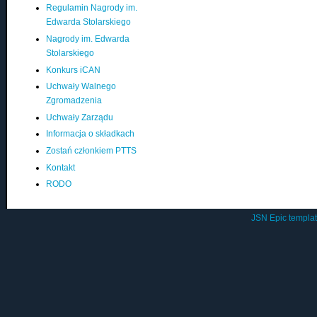
Regulamin Nagrody im.
Edwarda Stolarskiego
Nagrody im. Edwarda
Stolarskiego
Konkurs iCAN
Uchwały Walnego
Zgromadzenia
Uchwały Zarządu
Informacja o składkach
Zostań członkiem PTTS
Kontakt
RODO
JSN Epic templa