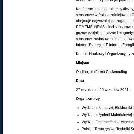
dr hab. inż. Jerzy Lis objął patro
Konferencja ma charakter cykliczny,
sensorowe w Polsce zainicjowało C
obejmuje najważniejsze zagadnien
RF MEMS, NEMS, sieci sensorowe, b
gazów, czujniki optyczne i magnety
sensorów, zastosowania sensorów s
Internet Rzeczy, IoT, Internet Energii,
Komitet Naukowy i Organizacyjny z
Miejsce
On-line, platforma Clickmeeting
Data
27 września – 29 września 2021 r.
Organizatorzy
Wydział Informatyki, Elektroniki
Wydział Inżynierii Materiałowej
Wydział Elektrotechniki, Automat
Polskie Towarzystwo Techniki 