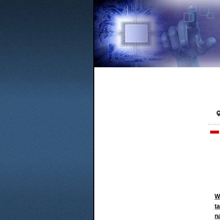
W
t
n