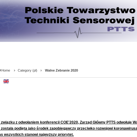
Home
Category (pl)
Walne Zebranie 2020
 związku z odwołaniem konferencji COE'2020, Zarząd Główny PTTS odwołuje W
a została podjęta jako środek zapobiegawczy przeciwko rozwojowi koronawirus
as wszystkich stanowi najwyższy priorytet.