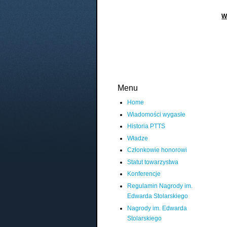
W
Menu
Home
Wiadomości wygasłe
Historia PTTS
Władze
Członkowie honorowi
Statut towarzystwa
Konferencje
Regulamin Nagrody im.
Edwarda Stolarskiego
Nagrody im. Edwarda
Stolarskiego