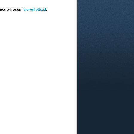
t pod adresem
biuro@ptts.pl
.